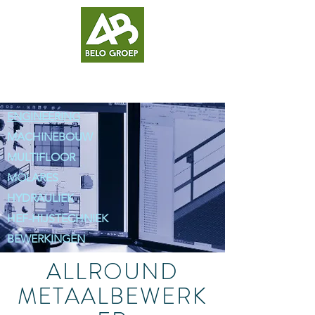
ENGINEERING
MACHINEBOUW
MULTIFLOOR
MOLARES
HYDRAULIEK
HEF-HIJSTECHNIEK
BEWERKINGEN
ALLROUND
METAALBEWERK