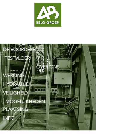
DE VOORDELEN
TESTVLOER
OVER ONS
WERKING
HYDRAULIEK
VEILIGHEID
MOGELIJKHEDEN
PLAATSING
INFO